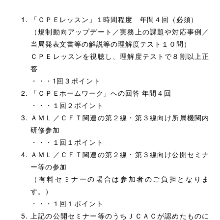
「ＣＰＥレッスン」１時間程度 年間４回（必須）
（規制動向アップデート／実務上の課題や対応事例／
当局発表文書等の解説等の理解度テスト１０問）
ＣＰＥレッスンを視聴し、理解度テストで８割以上正
答
・・・1回３ポイント
「ＣＰＥホームワーク」への回答 年間４回
・・・１回２ポイント
ＡＭＬ／ＣＦＴ関連の第２線・第３線向け所属機関内
研修参加
・・・１回１ポイント
ＡＭＬ／ＣＦＴ関連の第２線・第３線向け公開セミナ
ー等の参加
（有料セミナーの場合は参加者のご負担となりま
す。）
・・・１回１ポイント
上記の公開セミナー等のうちＪＣＡＣが認めたものに