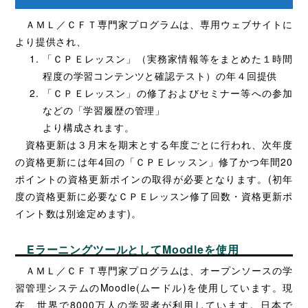
ＡＭＬ／ＣＦＴ専門家プログラムは、専用ウェブサイトに
より提供され、
「ＣＰＥレッスン」（実務家情報等をまとめた１時間
程度の学習コンテンツと確認テスト）の年４回提供
「ＣＰＥレッスン」の修了およびセミナー等への参加
などの「学習履歴の管理」
より構成されます。
資格更新は３月末を期末とする年度ごとに行われ、次年度
の資格更新には年4回の「ＣＰＥレッスン」修了かつ年間20
ポイントの資格更新ポインの取得が必要となります。(初年
度の資格更新に必要なＣＰＥレッスン修了回数・資格更新ポ
イント数は別途定めます)。
EラーニングツールとしてMoodleを使用
ＡＭＬ／ＣＦＴ専門家プログラムは、オープンソースの学
習管理システムのMoodle(ムードル)を使用しています。現
在、世界で8000万人の学習者が利用しています。日本で