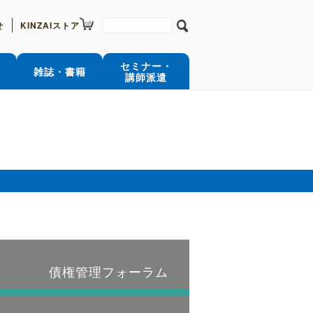
せ
KINZAIストア
セミナー・
雑誌・書籍
講師派遣
）
会
債権管理フォーラム