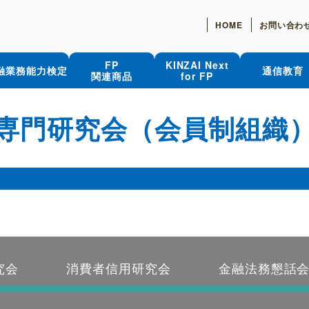
HOME
お問い合わ
FP
KINZAI Next
融業務能力検定
通信教育
関連商品
for FP
専門研究会（会員制組織
究会
消費者信用研究会
金融法務懇話