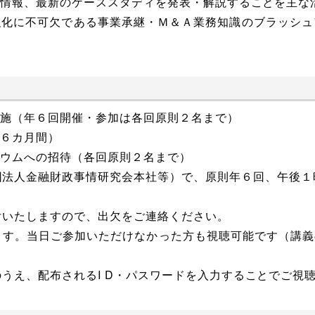
の情報、最新のケーススタディを発表・解説することを主な
化に不可欠である事業承継・Ｍ＆Ａ業務知識のブラッシュ
実施（年６回開催・参加は各回原則２名まで）
（６カ月間）
ジウムへの招待（各回原則２名まで）
法人金融財政事情研究会本社等）で、原則年６回、午後１
付いたしますので、出欠をご連絡ください。
ます。当日ご参加いただけなかった方も視聴可能です（講義
うえ、配布されるI D・パスワードを入力することでご視