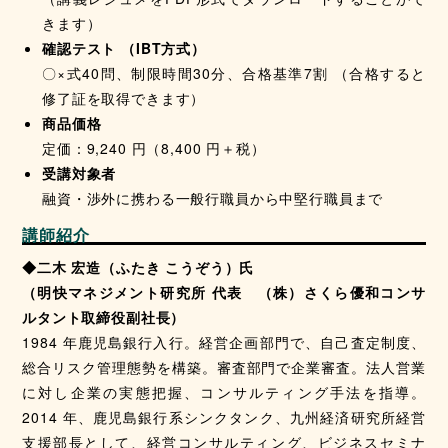
きます）
確認テスト （IBT方式）
〇×式40問、制限時間30分、合格基準7割 （合格すると
修了証を取得できます）
商品価格
定価：9,240 円（8,400 円＋税）
受講対象者
融資・渉外に携わる一般行職員から中堅行職員まで
講師紹介
◆二木 宏造（ふたき こうぞう）氏
（明快マネジメント研究所 代表 （株）さくら優和コンサ
ルタント取締役副社長）
1984 年鹿児島銀行入行。経営企画部門で、自己査定制度、
総合リスク管理態勢を構築。審査部門で企業審査。法人営業
に対し企業の実態把握、コンサルティング手法を指導。
2014 年、鹿児島銀行系シンクタンク、九州経済研究所経営
支援部長として、経営コンサルティング、ビジネスセミナ