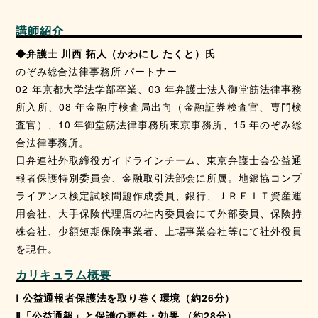
講師紹介
◆弁護士 川西 拓人（かわにし たくと）氏
のぞみ総合法律事務所 パートナー
02 年京都大学法学部卒業、03 年弁護士法人御堂筋法律事務
所入所、08 年金融庁検査局出向（金融証券検査官、専門検
査官）、10 年御堂筋法律事務所東京事務所、15 年のぞみ総
合法律事務所。
日弁連社外取締役ガイドラインチーム、東京弁護士会公益通
報者保護特別委員会、金融取引法部会に所属。地銀協コンプ
ライアンス検定試験問題作成委員、銀行、ＪＲＥＩＴ資産運
用会社、大手保険代理店の社内委員会にて外部委員、保険持
株会社、少額短期保険事業者、上場事業会社等にて社外役員
を現任。
カリキュラム概要
Ⅰ 公益通報者保護法を取り巻く環境（約26分）
Ⅱ「公益通報」と保護の要件・効果 （約28分）